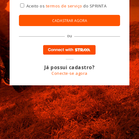
Aceito os
termos de serviço
do SPRINTA
CADASTRAR AGORA
ou
Já possui cadastro?
Conecte-se agora